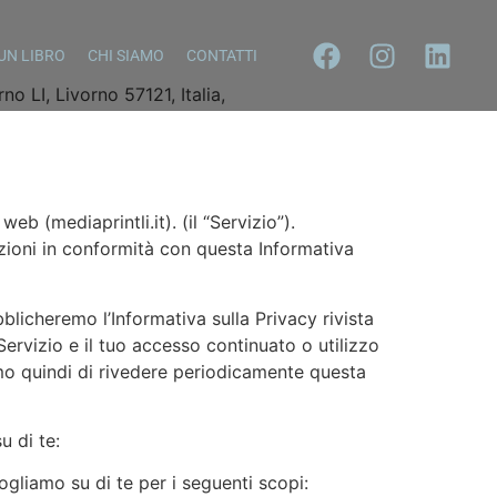
UN LIBRO
CHI SIAMO
CONTATTI
o LI, Livorno 57121, Italia,
eb (mediaprintli.it). (il “Servizio”).
azioni in conformità con questa Informativa
icheremo l’Informativa sulla Privacy rivista
 Servizio e il tuo accesso continuato o utilizzo
iamo quindi di rivedere periodicamente questa
 di te:
iamo su di te per i seguenti scopi: