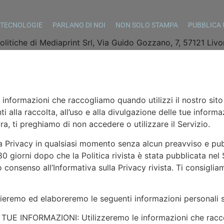
TECNOLOGIE
PARLANO DI NOI
NON SOLO STAMPA
PUBBLICA 
litiche di Mediaprint Srl, Via Guido Gozzano, 7, 57121 Livorn
e informazioni che raccogliamo quando utilizzi il nostro sito w
i alla raccolta, all’uso e alla divulgazione delle tue inform
a, ti preghiamo di non accedere o utilizzare il Servizio.
 Privacy in qualsiasi momento senza alcun preavviso e pubbl
180 giorni dopo che la Politica rivista è stata pubblicata nel
uo consenso all’Informativa sulla Privacy rivista. Ti consigl
o ed elaboreremo le seguenti informazioni personali su
E INFORMAZIONI: Utilizzeremo le informazioni che raccogl