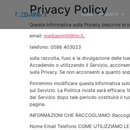
Privacy Policy
HOME
PRODOTTI
Questa Informativa sulla Privacy descrive le po
email:
mediaprintli@tin.it
,
telefono: 0586 403023
sulla raccolta, l’uso e la divulgazione delle tu
Accedendo o utilizzando il Servizio, acconsent
sulla Privacy. Se non acconsenti a quanto sopr
Potremmo modificare questa Informativa sulla
sul Servizio. La Politica rivista sarà efficace 
del Servizio dopo tale periodo costituirà il t
pagina.
INFORMAZIONI CHE RACCOGLIAMO: Raccoglierem
Nome Email Telefono COME UTILIZZIAMO LE TU