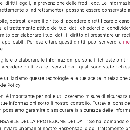
ei diritti legali, la prevenzione delle frodi, ecc. Le informa
(direttamente o indirettamente), possono essere conservate
le, potresti avere il diritto di accedere e rettificare o cance
i al trattamento attivo dei tuoi dati, chiederci di condivider
ito per elaborare i tuoi dati, il diritto di presentare un recla
applicabili. Per esercitare questi diritti, puoi scriverci a
med
e.
liere o elaborare le informazioni personali richieste o ritiri
 accedere o utilizzare i servizi per i quali sono state richies
tilizziamo queste tecnologie e le tue scelte in relazione a
ie Policy.
i è importante per noi e utilizzeremo misure di sicurezza ra
ue informazioni sotto il nostro controllo. Tuttavia, consider
possiamo garantire o assicurare la sicurezza delle informazi
ILE DELLA PROTEZIONE DEI DATI: Se hai domande o preo
oi inviare un’email al nostro Responsabile del Trattamento p