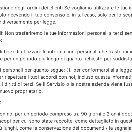
one degli ordini dei clienti Se vogliamo utilizzare le tue in
lo ricevendo il tuo consenso e, in tal caso, solo per lo sco
e diversamente per legge.
trasferiremo le tue informazioni personali a terzi senza
:
li terzi di utilizzare le informazioni personali che trasferia
rle per un periodo più lungo di quanto richiesto per soddisf
ersonali per quanto segue: (1) per conformarsi alla legge ap
ar rispettare i tuoi accordi con noi, incluso questa Informati
i diritti di terzi. Se il Servizio o la nostra azienda viene fu
l nuovo proprietario.
:
n noi per un periodo compreso tra 90 giorni e 2 anni dopo 
scopi per cui sono state raccolte, come dettagliato in que
ù lunghi, come la conservazione dei documenti / la segnala