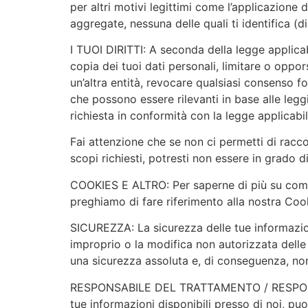
per altri motivi legittimi come l’applicazione d
aggregate, nessuna delle quali ti identifica 
I TUOI DIRITTI: A seconda della legge applicabi
copia dei tuoi dati personali, limitare o oppors
un’altra entità, revocare qualsiasi consenso forn
che possono essere rilevanti in base alle leggi 
richiesta in conformità con la legge applicabil
Fai attenzione che se non ci permetti di raccog
scopi richiesti, potresti non essere in grado di
COOKIES E ALTRO: Per saperne di più su come u
preghiamo di fare riferimento alla nostra Cook
SICUREZZA: La sicurezza delle tue informazion
improprio o la modifica non autorizzata delle t
una sicurezza assoluta e, di conseguenza, non 
RESPONSABILE DEL TRATTAMENTO / RESPONSAB
tue informazioni disponibili presso di noi, pu